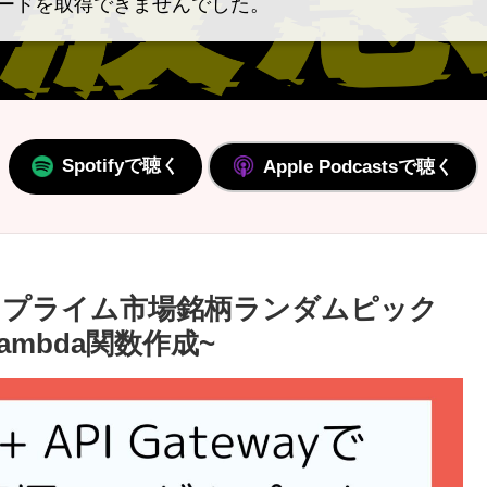
ードを取得できませんでした。
Spotifyで聴く
Apple Podcastsで聴く
tewayで プライム市場銘柄ランダムピック
Lambda関数作成~