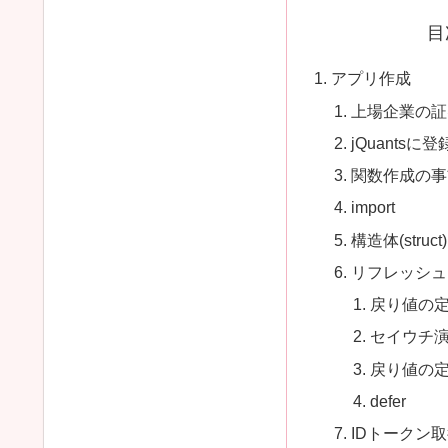
目
アプリ作成
上場企業の証
jQuantsに登
関数作成の事
import
構造体(struct)
リフレッシュ
戻り値の
セイウチ
戻り値の
defer
IDトークン