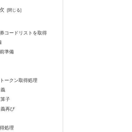
次
券コードリストを取得
録
前準備
トークン取得処理
定義
演算子
定義再び
取得処理