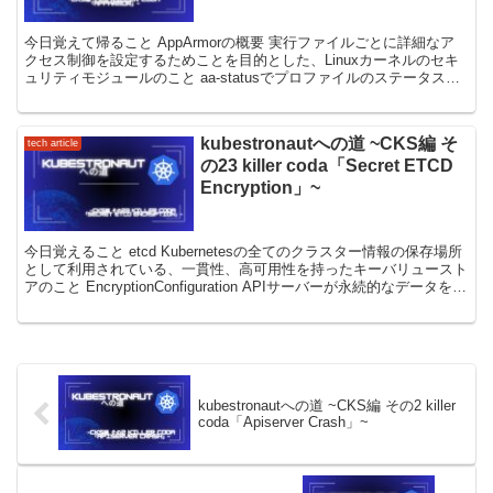
今日覚えて帰ること AppArmorの概要 実行ファイルごとに詳細なア
クセス制御を設定するためことを目的とした、Linuxカーネルのセキ
ュリティモジュールのこと aa-statusでプロファイルのステータスが
確認できる apparmor_p...
kubestronautへの道 ~CKS編 そ
tech article
の23 killer coda「Secret ETCD
Encryption」~
今日覚えること etcd Kubernetesの全てのクラスター情報の保存場所
として利用されている、一貫性、高可用性を持ったキーバリュースト
アのこと EncryptionConfiguration APIサーバーが永続的なデータを保
存すると...
kubestronautへの道 ~CKS編 その2 killer
coda「Apiserver Crash」~