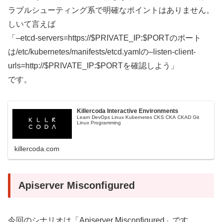
ラブルシューティング系で明確なポイントはありません。
しいて言えば
「–etcd-servers=https://$PRIVATE_IP:$PORTのポート
は/etc/kubernetes/manifests/etcd.yamlの–listen-client-
urls=http://$PRIVATE_IP:$PORTを確認しよう」
です。
Killercoda Interactive Environments
Learn DevOps Linux Kubernetes CKS CKA CKAD Git
Linux Programming
killercoda.com
Apiserver Misconfigured
今回のシナリオは「Apiserver Misconfigured」です。