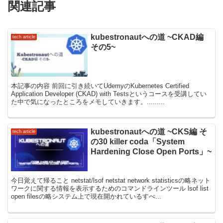
関連記事
kubestronautへの道 ~CKAD編
tech article
その5~
本記事の内容 前回に引き続いてUdemyのKubernetes Certified
Application Developer (CKAD) with Testsというコースを受講してい
た中で気になったところをメモしていきます。.........
kubestronautへの道 ~CKS編 そ
tech article
の30 killer coda「System
Hardening Close Open Ports」~
今日覚えて帰ること netstat/lsof netstat network statisticsの略ネット
ワークに関する情報を表示するためのコマンドラインツール lsof list
open filesの略システム上で現在開かれているすべ...