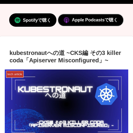
Apple Podcastsで聴く
Spotifyで聴く
kubestronautへの道 ~CKS編 その3 killer
coda「Apiserver Misconfigured」~
tech article