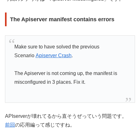
The Apiserver manifest contains errors
Make sure to have solved the previous
Scenario
Apiserver Crash
.
The Apiserver is not coming up, the manifest is
misconfigured in 3 places. Fix it.
APIserverが壊れてるから直そうぜっていう問題です。
前回
の応用編って感じですね。