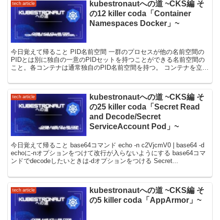
kubestronautへの道 ~CKS編 そ
tech article
の12 killer coda「Container
Namespaces Docker」~
今日覚えて帰ること PID名前空間 一群のプロセスが他の名前空間の
PIDとは別に独自の一意のPIDセットを持つことができる名前空間の
こと。各コンテナは通常独自のPID名前空間を持つ。 コンテナを立ち
上げる際、--pid=<resistory...
kubestronautへの道 ~CKS編 そ
tech article
の25 killer coda「Secret Read
and Decode/Secret
ServiceAccount Pod」~
今日覚えて帰ること base64コマンド echo -n c2VjcmV0 | base64 -d
echoに-nオプションをつけて改行が入らないようにする base64コマ
ンドでdecodeしたいときは-dオプションをつける Secret...
kubestronautへの道 ~CKS編 そ
tech article
の5 killer coda「AppArmor」~