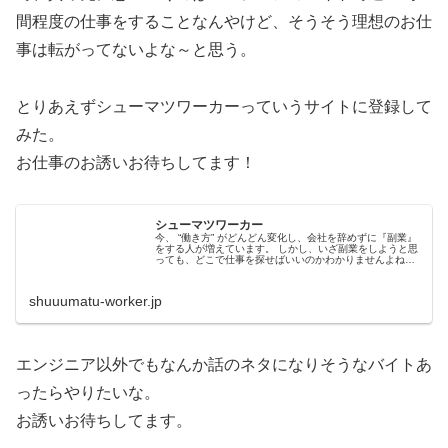
間程度の仕事をすることなんやけど、そうそう理想のお仕
事は転がってないよな～と思う。
とりあえずシューマツワーカーっていうサイトに登録して
みた。
お仕事のお誘いお待ちしてます！
シューマツワーカー
今、 “働き方” がどんどん変化し、会社を辞めずに『副業』
をする人が増えています。 しかし、いざ副業をしようと思
っても、どこで仕事を探せばいいのかわかりませんよね。
シューマツワーカーはそんなあなたへ、週末や平日夜など
の空いてる時間に働ける企業をご紹介するサービスです。
shuuumatu-worker.jp
エンジニア以外でもなんか話のネタになりそうなバイトあ
ったらやりたいな。
お誘いお待ちしてます。