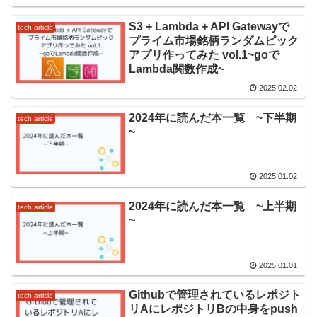
S3 + Lambda + API Gatewayで
tech article
プライム市場銘柄ランダムピック
アプリ作ってみた vol.1~goで
Lambda関数作成~
2025.02.02
2024年に読んだ本一覧 ~下半期
tech article
~
2025.01.02
2024年に読んだ本一覧 ~上半期
tech article
~
2025.01.01
Githubで管理されているレポジト
tech article
リAにレポジトリBの中身をpush