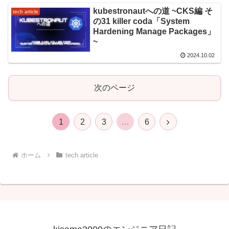
kubestronautへの道 ~CKS編 そ
tech article
の31 killer coda「System
Hardening Manage Packages」
~
2024.10.02
次のページ
次
1
2
3
…
6
へ
ホーム
tech article