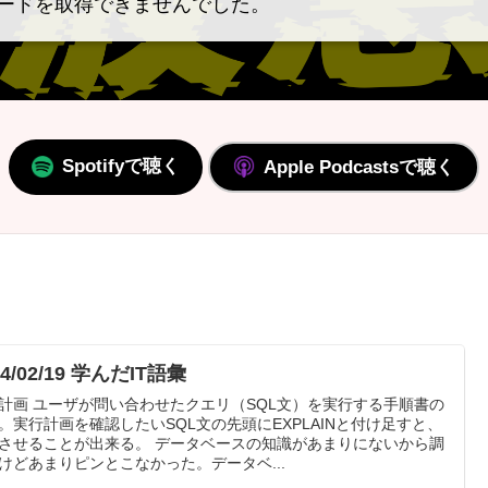
ードを取得できませんでした。
Spotifyで聴く
Apple Podcastsで聴く
24/02/19 学んだIT語彙
計画 ユーザが問い合わせたクエリ（SQL文）を実行する手順書の
。実行計画を確認したいSQL文の先頭にEXPLAINと付け足すと、
させることが出来る。 データベースの知識があまりにないから調
けどあまりピンとこなかった。データベ...