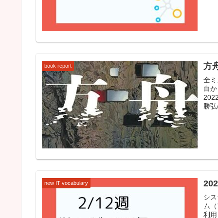
方舟
book report
全ミ
白か
20
勝弘
20
new IT vocabulary
シス
ム（
利用