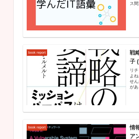
ス間
戦
book report
子
リチ
よね
せん
があ
情
book report
アン