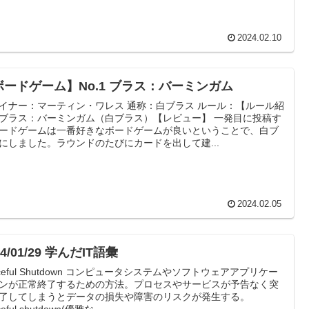
2024.02.10
ボードゲーム】No.1 ブラス：バーミンガム
イナー：マーティン・ワレス 通称：白ブラス ルール：【ルール紹
ブラス：バーミンガム（白ブラス）【レビュー】 一発目に投稿す
ードゲームは一番好きなボードゲームが良いということで、白ブ
にしました。ラウンドのたびにカードを出して建...
2024.02.05
24/01/29 学んだIT語彙
aceful Shutdown コンピュータシステムやソフトウェアアプリケー
ンが正常終了するための方法。プロセスやサービスが予告なく突
了してしまうとデータの損失や障害のリスクが発生する。
ceful shutdown(優雅な...