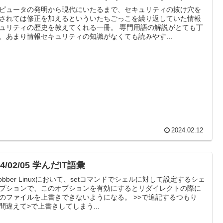
ピュータの発明から現代にいたるまで、セキュリティの抜け穴を
されては修正を加えるといういたちごっこを繰り返していた情報
ュリティの歴史を教えてくれる一冊。 専門用語の解説がとても丁
、あまり情報セキュリティの知識がなくても読みやす...
2024.02.12
24/02/05 学んだIT語彙
clobber Linuxにおいて、setコマンドでシェルに対して設定するシェ
プションで、このオプションを有効にするとリダイレクトの際に
のファイルを上書きできないようになる。 >>で追記するつもり
間違えて>で上書きしてしまう...