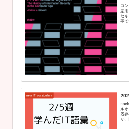
コン
悪用
セキ
寧で
20
new IT vocabulary
no
ルオ
既存
が、