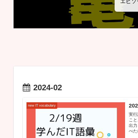
エピソ
2024-02
20
new IT vocabulary
実行
こと
出力
べた