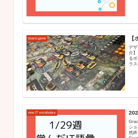
【
board game
デザ
介】
るボ
ラス
20
new IT vocabulary
Gr
ショ
然終
Gra