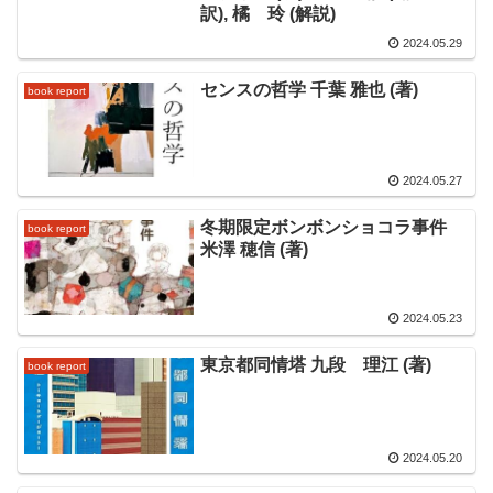
訳), 橘 玲 (解説)
2024.05.29
センスの哲学 千葉 雅也 (著)
book report
2024.05.27
冬期限定ボンボンショコラ事件
book report
米澤 穂信 (著)
2024.05.23
東京都同情塔 九段 理江 (著)
book report
2024.05.20