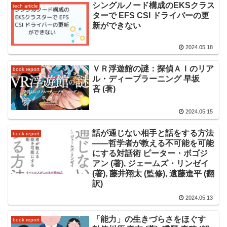
シングルノード構成のEKSクラス
tech article
ターで EFS CSI ドライバーの更
新ができない
2024.05.18
ＶＲ浮遊館の謎：探偵ＡＩのリア
book report
ル・ディープラーニング 早坂
吝 (著)
2024.05.15
話が通じない相手と話をする方法
book report
――哲学者が教える不可能を可能
にする対話術 ピーター・ボゴジ
アン (著), ジェームズ・リンゼイ
(著), 藤井翔太 (監修), 遠藤進平 (翻
訳)
2024.05.13
「能力」の生きづらさをほぐす
book report