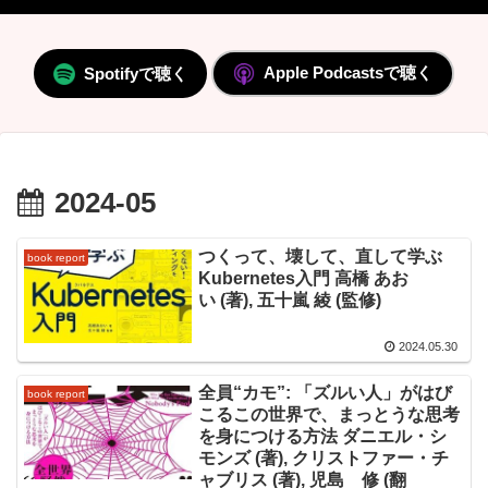
Apple Podcastsで聴く
Spotifyで聴く
2024-05
つくって、壊して、直して学ぶ
book report
Kubernetes入門 高橋 あお
い (著), 五十嵐 綾 (監修)
2024.05.30
全員“カモ”: 「ズルい人」がはび
book report
こるこの世界で、まっとうな思考
を身につける方法 ダニエル・シ
モンズ (著), クリストファー・チ
ャブリス (著), 児島 修 (翻