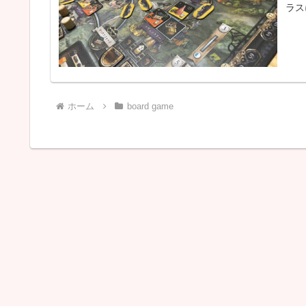
ラス
ホーム
board game