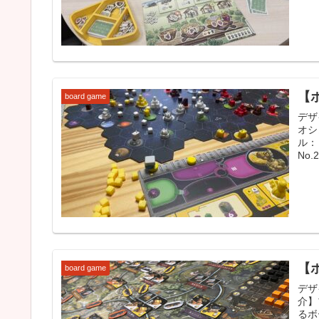
【
board game
デザ
オシ
ル：
No.2
【
board game
デザ
介】
るボ