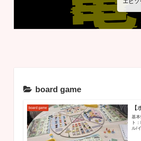
エピソ
board game
【
board game
基本情
ト：
ル/