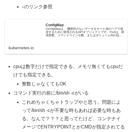
↓のリンク参照
ConfigMap
ConfigMapは、 機密性のないデータをキーと値のペアで保
存するために使用されるAPIオブジェクトです。Podは、環
境変数、コマンドライン引数、またはボリューム内の設定
ファイルとしてConfigMapを使用できます。 ConfigMapを
使用すると、環境固有の設定をコンテナイメージから分離
できるため、アプリケーショ...
kubernetes.io
cpuは数字だけで指定できる。メモリ無くてもcpuだ
けでも指定できる。
整数じゃなくてもOK
コマンド実行の前に/bin/sh -cがいる
これめちゃくちゃトラップやと思う。問題によ
って/bin/sh -cが不要な時もあれば必要な時もあ
る。なんで？？？と思ってたけど、コンテナイ
メージでENTRYPOINTとかCMDが指定されてる