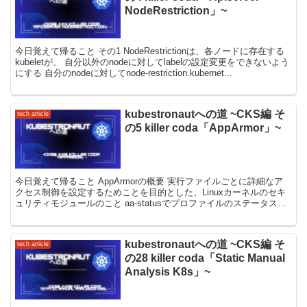
NodeRestriction」~
今日覚えて帰ること その1 NodeRestrictionは、各ノードに存在する
kubeletが、 自分以外のnodeに対してlabelの設定変更をできないよう
にする 自分のnodeに対してnode-restriction.kubernet...
kubestronautへの道 ~CKS編 そ
tech article
の5 killer coda「AppArmor」~
今日覚えて帰ること AppArmorの概要 実行ファイルごとに詳細なア
クセス制御を設定するためことを目的とした、Linuxカーネルのセキ
ュリティモジュールのこと aa-statusでプロファイルのステータスが
確認できる apparmor_p...
kubestronautへの道 ~CKS編 そ
tech article
の28 killer coda「Static Manual
Analysis K8s」~