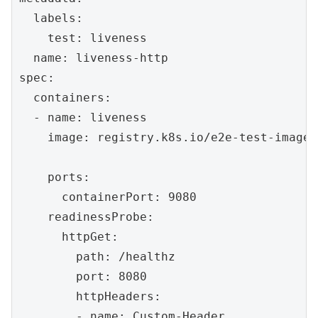
  labels:

    test: liveness

  name: liveness-http

spec:

  containers:

  - name: liveness

    image: registry.k8s.io/e2e-test-images
    ports:

      containerPort: 9080

    readinessProbe:

      httpGet:

        path: /healthz

        port: 8080

        httpHeaders:

        - name: Custom-Header
