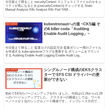
今日覚えて帰ること securityContext マニフェストファイルのセキュ
リティが気になるときはsecurityContextをチェックする Static
Manual Analysis K8s Analyse K8s Pod YAM...
kubestronautへの道 ~CKS編 そ
tech article
の6 killer coda「Auditing
Enable Audit Logging」~
今日覚えて帰ること 監査ログの設定方法 監査ポリシー用のファイル
を作成する kube-apiserverフラグを更新する ボリュームをマウント
する Auditing Enable Audit Logging Enable Audit Log...
シングルノード構成のEKSクラス
tech article
ターで EFS CSI ドライバーの更
新ができない
初めてEKSのバージョンアップを行いました。今回はv1.26からv1.29
へのバージョンアップでした。 クラスターの構成としては、ワーカ
ーノードが１台のシングルノード構成です。 インプレース方式で、
先にクラスターをv1.29まで、そしてその...