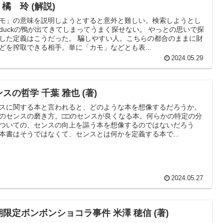
, 橘 玲 (解説)
モ」の意味を説明しようとすると意外と難しい。検索しようとし
duckの鴨が出てきてしまってうまく探せない。 やっとの思いで探
した定義はこうだった。 騙しやすい人。こちらの都合のままに財
どを搾取できる相手。単に「カモ」などとも表...
2024.05.29
スの哲学 千葉 雅也 (著)
スに関する本と言われると、どのような本を想像するだろうか。
のセンスの磨き方。□□のセンスが良くなる本。何らかの特定の分
ついての、センスの向上を謳う本を想像するのではないだろう
本書はそうではなくて、センスとは何かを定義する本で...
2024.05.27
期限定ボンボンショコラ事件 米澤 穂信 (著)