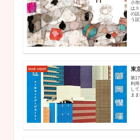
小市
はス
の話
う設
東
book report
第1
利用
して
まま