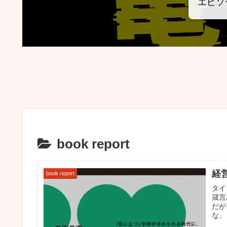
エピソ
book report
経
book report
タイ
箴言
だが
な、