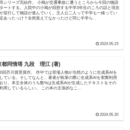
民シリーズ完結作。 小鳩が交通事故に遭うところから今回の物語
タートする。入院中の小鳩が回想する中学3年生のころの話と現在
が並行して物語が進んでいく。主人公二人って中学も一緒ってい
定あったっけ？全然覚えてなかったけど同じ中学ら...
2024.05.23
京都同情塔 九段 理江 (著)
70回芥川賞受賞作。 作中では登場人物が当然のように生成系AIを
している。そしてなんと、著者が執筆の際に生成系AIを実際利用
おり、本文全体のうち数%は生成系AIが生成したテキストをその
利用しているらしい。 この本の主張的なこ...
2024.05.20