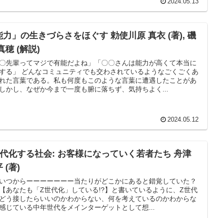
2024.05.13
能力」の生きづらさをほぐす 勅使川原 真衣 (著), 磯
真穂 (解説)
〇先輩ってマジで有能だよね」「〇〇さんは能力が高くて本当に
する」 どんなコミュニティでも交わされているようなごくごくあ
れた言葉である。私も何度もこのような言葉に遭遇したことがあ
しかし、なぜか今まで一度も腑に落ちず、気持ちよく...
2024.05.12
世代化する社会: お客様になっていく若者たち 舟津
 (著)
いつからーーーーーーー当たりがどこかにあると錯覚していた？
【あなたも「Z世代化」している!?】と書いているように、Z世代
どう接したらいいのかわからない、何を考えているのかわからな
感じている中年世代をメインターゲットとして想...