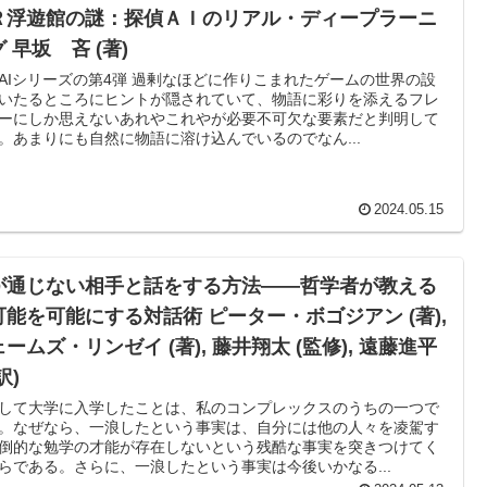
Ｒ浮遊館の謎：探偵ＡＩのリアル・ディープラーニ
 早坂 吝 (著)
AIシリーズの第4弾 過剰なほどに作りこまれたゲームの世界の設
いたるところにヒントが隠されていて、物語に彩りを添えるフレ
ーにしか思えないあれやこれやが必要不可欠な要素だと判明して
。あまりにも自然に物語に溶け込んでいるのでなん...
2024.05.15
が通じない相手と話をする方法――哲学者が教える
可能を可能にする対話術 ピーター・ボゴジアン (著),
ームズ・リンゼイ (著), 藤井翔太 (監修), 遠藤進平
訳)
して大学に入学したことは、私のコンプレックスのうちの一つで
。なぜなら、一浪したという事実は、自分には他の人々を凌駕す
倒的な勉学の才能が存在しないという残酷な事実を突きつけてく
らである。さらに、一浪したという事実は今後いかなる...