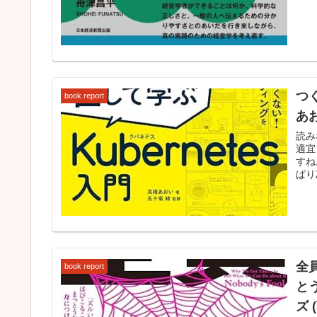
つく
book report
あお
読み
適宜
すね
ぱり
全
book report
と
ズ 