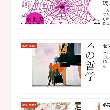
訳)
「カ
ても
し出
貨な
セン
book report
セン
〇〇
野に
か。
冬
book report