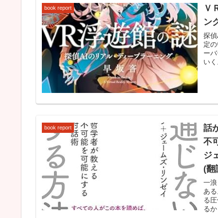
Ｖ
book report
ング
探偵
定の
ーバ
いく
話
book report
不
ジェ
(翻
一浪
ある
る圧
るか