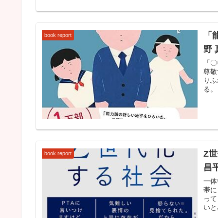
「
book report
野 
「〇
尊敬
りふ
る。
Z
book report
昌平
一体
帯に
って
いと