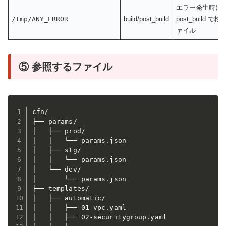
エラー発生時に t
/tmp/ANY_ERROR
build/post_build
post_build
ァイル
⑤ 参照するファイル
cfn/

├── params/

│   ├── prod/

│   │   └── params.json

│   ├── stg/

│   │   └── params.json

│   └── dev/

│       └── params.json

├── templates/

│   ├── automatic/

│   │   ├── 01-vpc.yaml

│   │   ├── 02-securitygroup.yaml
