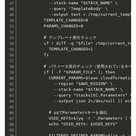
            --stack-name "$STACK_NAME" \

            --query 'TemplateBody' \

            --output text > /tmp/current_templa
          TEMPLATE_CHANGED=0

          PARAMS_CHANGED=0

          # テンプレート差分チェック

          if ! diff -q "$file" /tmp/current_temp
            TEMPLATE_CHANGED=1

          fi

          # パラメータ差分チェック（使用されているキーの
          if [ -f "$PARAM_FILE" ]; then

            CURRENT_PARAMS=$(aws cloudformation 
              --region "$AWS_REGION" \

              --stack-name "$STACK_NAME" \

              --query "Stacks[0].Parameters" \

              --output json 2>/dev/null || echo 
            # yqでParametersキーを抽出

            USED_KEYS=$(yq -r '.Parameters | key
            echo "USED_KEYS: $USED_KEYS"

            FILTERED_DESIRED_PARAMS=$(jq -c --ar