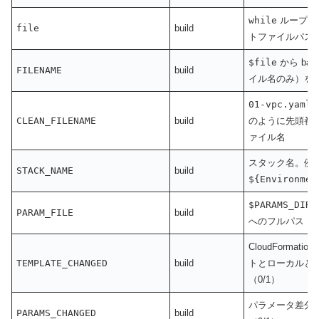
while
ループ内
file
build
トファイルパス
$file
から bas
FILENAME
build
イル名のみ）を
01-vpc.yaml
CLEAN_FILENAME
build
のように先頭番
ァイル名
スタック名。例
STACK_NAME
build
${Environmen
$PARAMS_DIR/
PARAM_FILE
build
へのフルパス
CloudFormat
TEMPLATE_CHANGED
build
トとローカルと
（0/1）
パラメータ差分
PARAMS_CHANGED
build