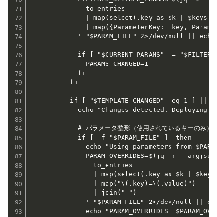
              to_entries

              | map(select(.key as $k | $keys | 
              | map({ParameterKey: .key, Paramet
            ' "$PARAM_FILE" 2>/dev/null || echo 
            if [ "$CURRENT_PARAMS" != "$FILTERED
              PARAMS_CHANGED=1

            fi

          fi

          if [ "$TEMPLATE_CHANGED" -eq 1 ] || [ 
            echo "Changes detected. Deploying st
            # パラメータ整形（使用されているキーのみ）

            if [ -f "$PARAM_FILE" ]; then

              echo "Using parameters from $PARAM
              PARAM_OVERRIDES=$(jq -r --argjson 
                to_entries

                | map(select(.key as $k | $keys 
                | map("\(.key)=\(.value)")

                | join(" ")

              ' "$PARAM_FILE" 2>/dev/null || ech
              echo "PARAM_OVERRIDES: $PARAM_OVER