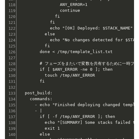
                ANY_ERROR=1

                continue

              fi

            fi

            echo "[OK] Deployed: $STACK_NAME"

          else

            echo "No changes detected for $STACK
          fi

        done < /tmp/template_list.txt

        # フェーズをまたいで変数を共有するために一時ファ
        if [ $ANY_ERROR -ne 0 ]; then

          touch /tmp/ANY_ERROR

        fi

  post_build:

    commands:

      - echo "Finished deploying changed templat
      - |

        if [ -f /tmp/ANY_ERROR ]; then

          echo "[SUMMARY] Some stacks failed to 
          exit 1

        else
