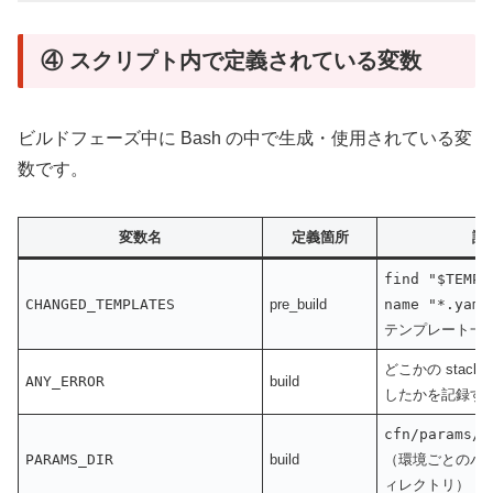
④ スクリプト内で定義されている変数
ビルドフェーズ中に Bash の中で生成・使用されている変
数です。
変数名
定義箇所
説
find "$TEMPL
CHANGED_TEMPLATES
pre_build
name "*.yaml
テンプレート一
どこかの stack 
ANY_ERROR
build
したかを記録す
cfn/params/$
PARAMS_DIR
build
（環境ごとのパ
ィレクトリ）