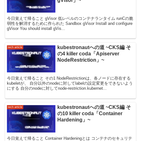
gVisor」~
今日覚えて帰ること gVisor 低レベルのコンテナランタイム runCの脆
弱性を解消するために作られた Sandbox gVisor Install and configure
gVisor You should install gVis...
kubestronautへの道 ~CKS編 そ
tech article
の4 killer coda「Apiserver
NodeRestriction」~
今日覚えて帰ること その1 NodeRestrictionは、各ノードに存在する
kubeletが、 自分以外のnodeに対してlabelの設定変更をできないよう
にする 自分のnodeに対してnode-restriction.kubernet...
kubestronautへの道 ~CKS編 そ
tech article
の10 killer coda「Container
Hardening」~
今日覚えて帰ること Container Hardeningとは コンテナのセキュリテ