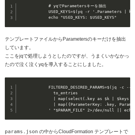
            # yqでParametersキーを抽出

            USED_KEYS=$(yq -r '.Parameters | key
            echo "USED_KEYS: $USED_KEYS"
テンプレートファイルからParametersのキーだけを抽出
しています。
ここをjqで処理しようとしたのですが、うまくいかなかっ
たので泣く泣くyqを導入することにしました。
            FILTERED_DESIRED_PARAMS=$(jq -c --ar
              to_entries

              | map(select(.key as $k | $keys | 
              | map({ParameterKey: .key, Paramet
            ' "$PARAM_FILE" 2>/dev/null || echo
params.json
の中からCloudFormation テンプレートで