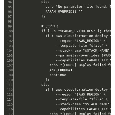
            else

              echo "No parameter file found. Pro
              PARAM_OVERRIDES=""

            fi

            # デプロイ

            if [ -n "$PARAM_OVERRIDES" ]; then

              if ! aws cloudformation deploy \

                   --region "$AWS_REGION" \

                   --template-file "$file" \

                   --stack-name "$STACK_NAME" \

                   --parameter-overrides $PARAM_
                   --capabilities CAPABILITY_NAM
                echo "[ERROR] Deploy failed for 
                ANY_ERROR=1

                continue

              fi

            else

              if ! aws cloudformation deploy \

                   --region "$AWS_REGION" \

                   --template-file "$file" \

                   --stack-name "$STACK_NAME" \

                   --capabilities CAPABILITY_NAM
                echo "[ERROR] Deploy failed for 