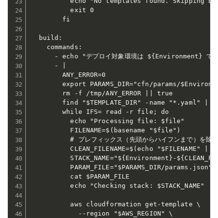
          echo "No templates found. Skipping bui
          exit 0

        fi

  build:

    commands:

      - echo "デプロイ対象環境は ${Environment} です
      - |

        ANY_ERROR=0

        export PARAMS_DIR="cfn/params/$Environme
        rm -f /tmp/ANY_ERROR || true

        find "$TEMPLATE_DIR" -name "*.yaml" | so
        while IFS= read -r file; do

          echo "Processing file: $file"

          FILENAME=$(basename "$file")

          # プレフィックス（先頭からハイフンまで）を除
          CLEAN_FILENAME=$(echo "$FILENAME" | se
          STACK_NAME="${Environment}-${CLEAN_FIL
          PARAM_FILE="$PARAMS_DIR/params.json"

          cat $PARAM_FILE

          echo "Checking stack: $STACK_NAME"

          aws cloudformation get-template \

            --region "$AWS_REGION" \
