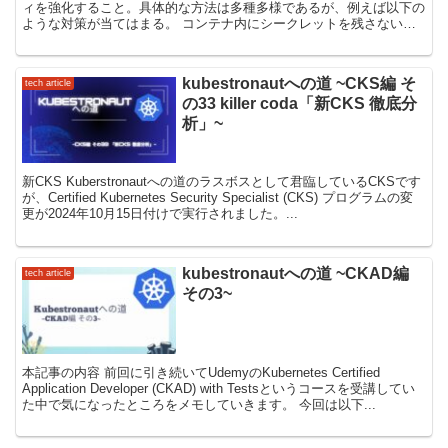
ィを強化すること。具体的な方法は多種多様であるが、例えば以下の
ような対策が当てはまる。 コンテナ内にシークレットを残さない
root権限を与えない 不要なバ...
kubestronautへの道 ~CKS編 そ
tech article
の33 killer coda「新CKS 徹底分
析」~
新CKS Kuberstronautへの道のラスボスとして君臨しているCKSです
が、Certified Kubernetes Security Specialist (CKS) プログラムの変
更が2024年10月15日付けで実行されました。...
kubestronautへの道 ~CKAD編
tech article
その3~
本記事の内容 前回に引き続いてUdemyのKubernetes Certified
Application Developer (CKAD) with Testsというコースを受講してい
た中で気になったところをメモしていきます。 今回は以下...