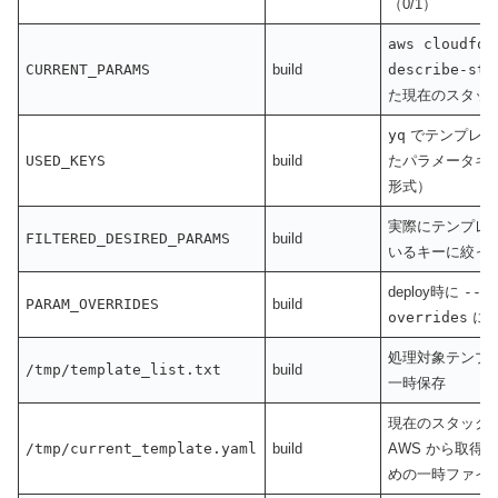
（0/1）
aws cloudfor
CURRENT_PARAMS
build
describe-sta
た現在のスタッ
yq
でテンプレー
USED_KEYS
build
たパラメータキー
形式）
実際にテンプレ
FILTERED_DESIRED_PARAMS
build
いるキーに絞った pa
deploy時に
--p
PARAM_OVERRIDES
build
overrides
に
処理対象テンプ
/tmp/template_list.txt
build
一時保存
現在のスタック
/tmp/current_template.yaml
build
AWS から取得
めの一時ファイ