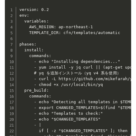
version: 0.2

env:

  variables:

    AWS_REGION: ap-northeast-1

    TEMPLATE_DIR: cfn/templates/automatic

phases:

  install:

    commands:

      - echo "Installing dependencies..."

      - yum install -y jq curl || (apt-get updat
      # yq を追加インストール（yq v4 系を使用）

      - curl -L https://github.com/mikefarah/yq
      - chmod +x /usr/local/bin/yq

  pre_build:

    commands:

      - echo "Detecting all templates in $TEMPLA
      - export CHANGED_TEMPLATES=$(find "$TEMPLA
      - echo "Templates to check:"

      - echo "$CHANGED_TEMPLATES"

      - |

        if [ -z "$CHANGED_TEMPLATES" ]; then
