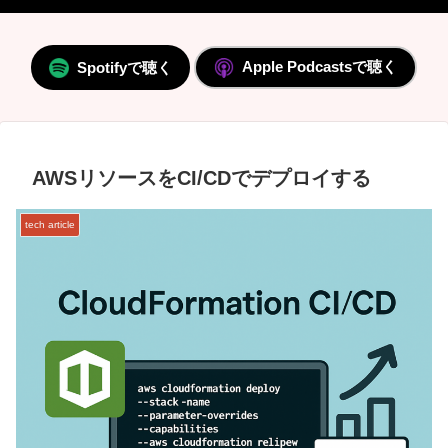
Apple Podcastsで聴く
Spotifyで聴く
AWSリソースをCI/CDでデプロイする
tech article