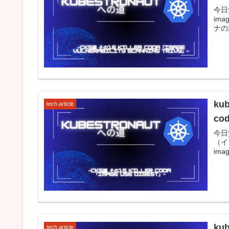
今日
im
ナの脆
ku
tech article
co
今日
（イ
imag
ku
tech article