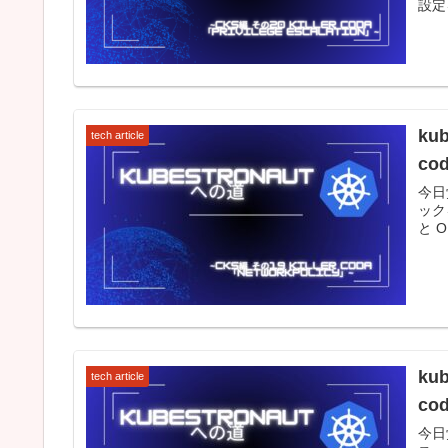
設定を
ku
tech article
co
今日
ック
と O
ku
tech article
co
今日