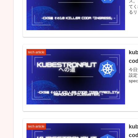
ス。
てく
るリ
ku
tech article
cod
今日覚
設定
spec
ku
tech article
cod