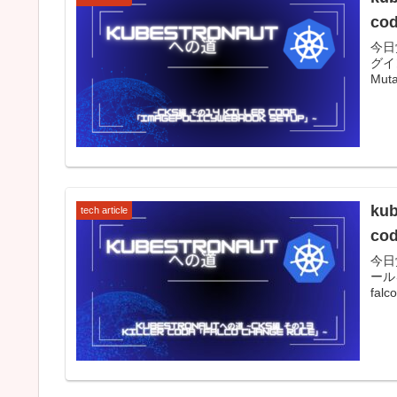
co
今日覚
グイン
Muta
ku
tech article
co
今日覚
ールを
falc