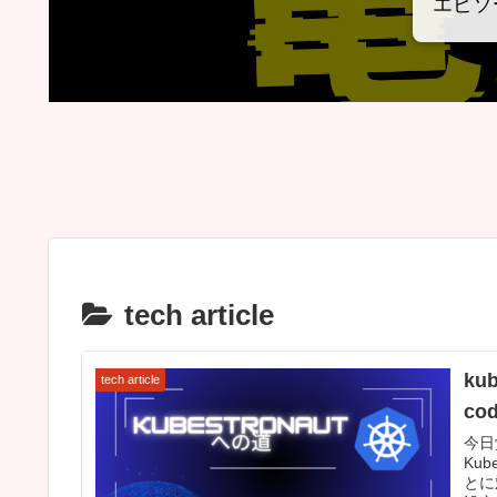
エピソ
tech article
ku
tech article
cod
今日覚
Ku
とに