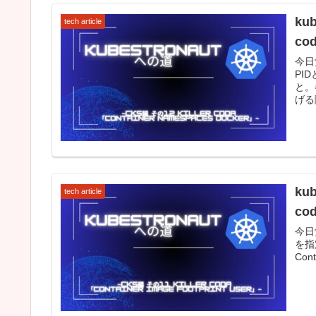
ku
tech article
co
今日
PI
と。
げる際、
ku
tech article
cod
今日
を指
Cont