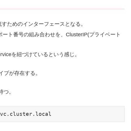
流すためのインターフェースとなる。
ポート番号の組み合わせを、ClusterIP(プライベート
ort>とserviceを紐づけているという感じ。
meタイプが存在する。
を持つ。
vc.cluster.local