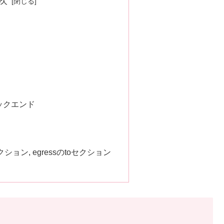
次
ックエンド
mセクション, egressのtoセクション