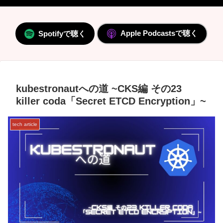
Apple Podcastsで聴く
Spotifyで聴く
kubestronautへの道 ~CKS編 その23
killer coda「Secret ETCD Encryption」~
tech article