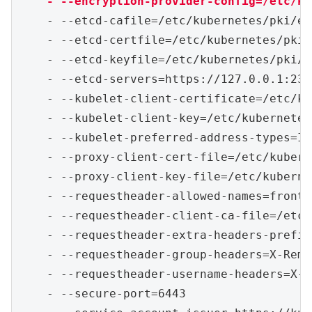
    - --encryption-provider-config=/etc/ku
    - --etcd-cafile=/etc/kubernetes/pki/et
    - --etcd-certfile=/etc/kubernetes/pki/
    - --etcd-keyfile=/etc/kubernetes/pki/a
    - --etcd-servers=https://127.0.0.1:2379
    - --kubelet-client-certificate=/etc/ku
    - --kubelet-client-key=/etc/kubernetes
    - --kubelet-preferred-address-types=In
    - --proxy-client-cert-file=/etc/kubern
    - --proxy-client-key-file=/etc/kuberne
    - --requestheader-allowed-names=front-
    - --requestheader-client-ca-file=/etc/
    - --requestheader-extra-headers-prefix
    - --requestheader-group-headers=X-Remo
    - --requestheader-username-headers=X-R
    - --secure-port=6443
