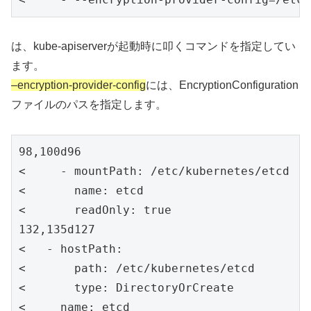
は、kube-apiserverが起動時に叩くコマンドを指定してい
ます。
–encryption-provider-config
には、EncryptionConfiguration
ファイルのパスを指定します。
98,100d96

<     - mountPath: /etc/kubernetes/etcd

<       name: etcd

<       readOnly: true

132,135d127

<   - hostPath:

<       path: /etc/kubernetes/etcd

<       type: DirectoryOrCreate

<     name: etcd