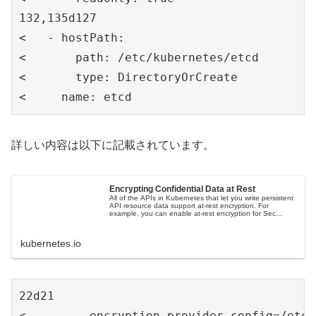
132,135d127

<   - hostPath:

<       path: /etc/kubernetes/etcd

<       type: DirectoryOrCreate

<     name: etcd
詳しい内容は以下に記載されています。
Encrypting Confidential Data at Rest
All of the APIs in Kubernetes that let you write persistent
API resource data support at-rest encryption. For
example, you can enable at-rest encryption for Sec...
kubernetes.io
22d21

<     - --encryption-provider-config=/etc/