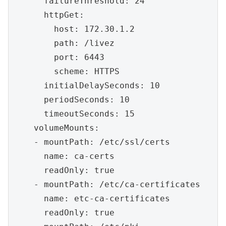
      failureThreshold: 24

      httpGet:

        host: 172.30.1.2

        path: /livez

        port: 6443

        scheme: HTTPS

      initialDelaySeconds: 10

      periodSeconds: 10

      timeoutSeconds: 15

    volumeMounts:

    - mountPath: /etc/ssl/certs

      name: ca-certs

      readOnly: true

    - mountPath: /etc/ca-certificates

      name: etc-ca-certificates

      readOnly: true
