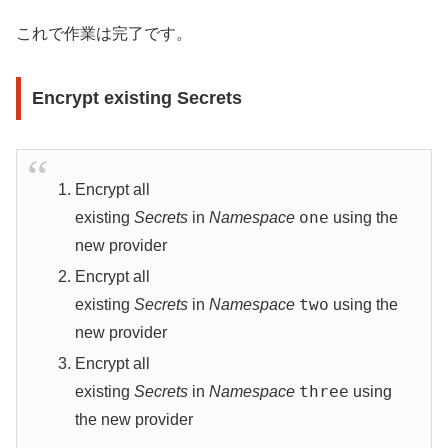
これで作業は完了です。
Encrypt existing Secrets
Encrypt all
one
existing
Secrets
in
Namespace
using the
new provider
Encrypt all
two
existing
Secrets
in
Namespace
using the
new provider
Encrypt all
three
existing
Secrets
in
Namespace
using
the new provider