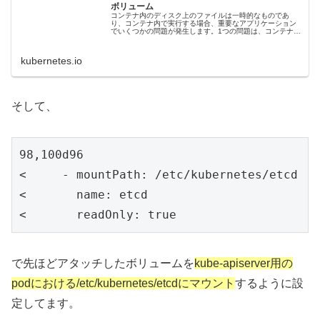
ボリューム
コンテナ内のディスク上のファイルは一時的なものであ
り、コンテナ内で実行する場合、重要なアプリケーション
でいくつかの問題が発生します。1つの問題は、コンテナが
クラッシュしたときにファイルが失われることです。
kubeletはコンテナを再起動しますが、クリーンな状態で
す。 2番目の問題は、Podで一緒に実行されているコンテ
kubernetes.io
ナ...
そして、
98,100d96

<     - mountPath: /etc/kubernetes/etcd

<       name: etcd

<       readOnly: true
で先ほどアタッチしたボリュームを
kube-apiserver用の
podにおける/etc/kubernetes/etcdにマウント
するように設
定してます。