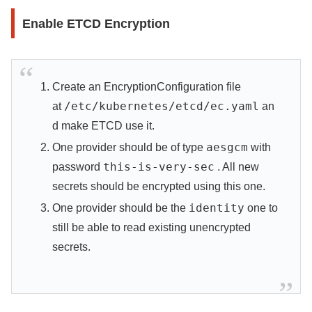
Enable ETCD Encryption
Create an EncryptionConfiguration file
/etc/kubernetes/etcd/ec.yaml
at
an
d make ETCD use it.
aesgcm
One provider should be of type
with
this-is-very-sec
password
. All new
secrets should be encrypted using this one.
identity
One provider should be the
one to
still be able to read existing unencrypted
secrets.