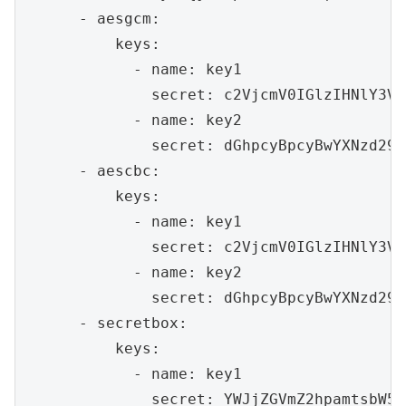
      - aesgcm:

          keys:

            - name: key1

              secret: c2VjcmV0IGlzIHNlY3VyZ
            - name: key2

              secret: dGhpcyBpcyBwYXNzd29yZ
      - aescbc:

          keys:

            - name: key1

              secret: c2VjcmV0IGlzIHNlY3VyZ
            - name: key2

              secret: dGhpcyBpcyBwYXNzd29yZ
      - secretbox:

          keys:

            - name: key1

              secret: YWJjZGVmZ2hpamtsbW5v