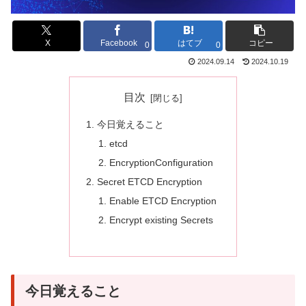
X
Facebook
はてブ
コピー
0
0
2024.09.14
2024.10.19
目次
今日覚えること
etcd
EncryptionConfiguration
Secret ETCD Encryption
Enable ETCD Encryption
Encrypt existing Secrets
今日覚えること