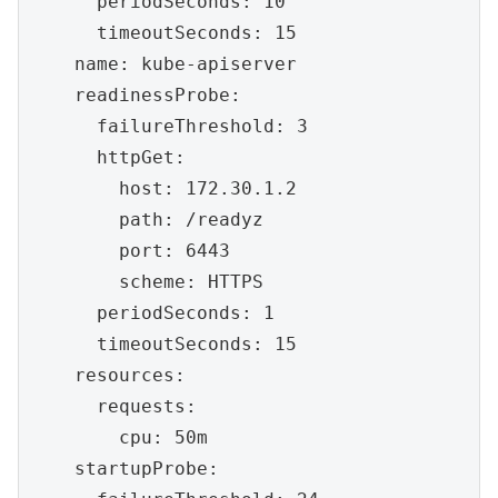
      periodSeconds: 10

      timeoutSeconds: 15

    name: kube-apiserver

    readinessProbe:

      failureThreshold: 3

      httpGet:

        host: 172.30.1.2

        path: /readyz

        port: 6443

        scheme: HTTPS

      periodSeconds: 1

      timeoutSeconds: 15

    resources:

      requests:

        cpu: 50m

    startupProbe:
