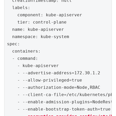
  creationTimestamp: null

  labels:

    component: kube-apiserver

    tier: control-plane

  name: kube-apiserver

  namespace: kube-system

spec:

  containers:

  - command:

    - kube-apiserver

    - --advertise-address=172.30.1.2

    - --allow-privileged=true

    - --authorization-mode=Node,RBAC

    - --client-ca-file=/etc/kubernetes/pki
    - --enable-admission-plugins=NodeRestr