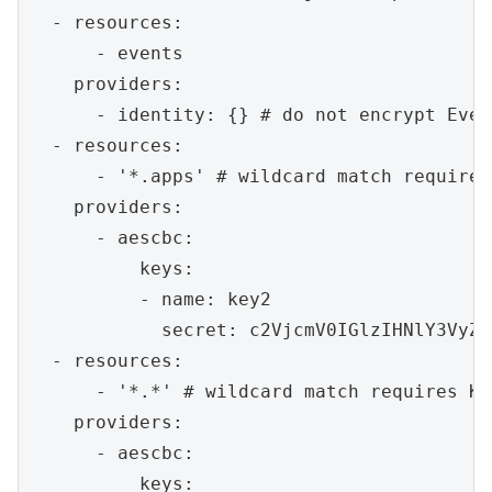
  - resources:

      - events

    providers:

      - identity: {} # do not encrypt Even
  - resources:

      - '*.apps' # wildcard match requires
    providers:

      - aescbc:

          keys:

          - name: key2

            secret: c2VjcmV0IGlzIHNlY3VyZS
  - resources:

      - '*.*' # wildcard match requires Ku
    providers:

      - aescbc:

          keys:
