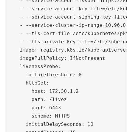
    - --service-account-issuer=https://kub
    - --service-account-key-file=/etc/kube
    - --service-account-signing-key-file=/
    - --service-cluster-ip-range=10.96.0.0/
    - --tls-cert-file=/etc/kubernetes/pki/
    - --tls-private-key-file=/etc/kubernet
    image: registry.k8s.io/kube-apiserver:
    imagePullPolicy: IfNotPresent

    livenessProbe:

      failureThreshold: 8

      httpGet:

        host: 172.30.1.2

        path: /livez

        port: 6443

        scheme: HTTPS

      initialDelaySeconds: 10
