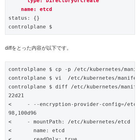
      type: DirectoryOrCreate

    name: etcd
status: {}

controlplane $ 
diffをとった内容が以下です。
controlplane $ cp -p /etc/kubernetes/manif
controlplane $ vi  /etc/kubernetes/manifes
controlplane $ diff /etc/kubernetes/manife
22d21

<     - --encryption-provider-config=/etc/
98,100d96

<     - mountPath: /etc/kubernetes/etcd

<       name: etcd

<       readOnly: true
