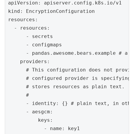
apiVersion: apiserver.config.k8s.io/v1

kind: EncryptionConfiguration

resources:

  - resources:

      - secrets

      - configmaps

      - pandas.awesome.bears.example # a c
    providers:

      # This configuration does not provid
      # configured provider is specifying 
      # stores resources as plain text.

      #

      - identity: {} # plain text, in othe
      - aesgcm:

          keys:

            - name: key1
