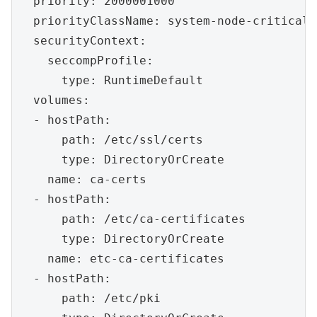
  priority: 2000001000

  priorityClassName: system-node-critical

  securityContext:

    seccompProfile:

      type: RuntimeDefault

  volumes:

  - hostPath:

      path: /etc/ssl/certs

      type: DirectoryOrCreate

    name: ca-certs

  - hostPath:

      path: /etc/ca-certificates

      type: DirectoryOrCreate

    name: etc-ca-certificates

  - hostPath:

      path: /etc/pki
