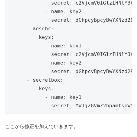
              secret: c2VjcmV0IGlzIHNlY3VyZ
            - name: key2

              secret: dGhpcyBpcyBwYXNzd29yZ
      - aescbc:

          keys:

            - name: key1

              secret: c2VjcmV0IGlzIHNlY3VyZ
            - name: key2

              secret: dGhpcyBpcyBwYXNzd29yZ
      - secretbox:

          keys:

            - name: key1

              secret: YWJjZGVmZ2hpamtsbW5v
ここから修正を加えていきます。