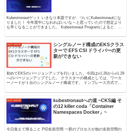
Kubestronautゲット いきなり本題ですが、ついにKubestronautにな
りました！ 今年度中になれればいいな～と思っていたので想定より
も早くなることができました。 Kubestronaut Programによると、現
時点で確認...
シングルノード構成のEKSクラス
tech article
ターで EFS CSI ドライバーの更
新ができない
初めてEKSのバージョンアップを行いました。今回はv1.26からv1.29
へのバージョンアップでした。 クラスターの構成としては、ワーカ
ーノードが１台のシングルノード構成です。 インプレース方式で、
先にクラスターをv1.29まで、そしてその...
kubestronautへの道 ~CKS編 そ
tech article
の12 killer coda「Container
Namespaces Docker」~
今日覚えて帰ること PID名前空間 一群のプロセスが他の名前空間の