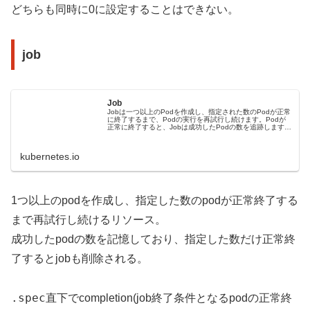
どちらも同時に0に設定することはできない。
job
Job
Jobは一つ以上のPodを作成し、指定された数のPodが正常
に終了するまで、Podの実行を再試行し続けます。Podが
正常に終了すると、Jobは成功したPodの数を追跡します。
指定された完了数に達すると、そのタスク(つまりJob)は完
了したとみなされます。Jobを削除すると、作成されたPod
も一緒に削除されます。Jobを...
kubernetes.io
1つ以上のpodを作成し、指定した数のpodが正常終了する
まで再試行し続けるリソース。
成功したpodの数を記憶しており、指定した数だけ正常終
了するとjobも削除される。
.spec
直下でcompletion(job終了条件となるpodの正常終