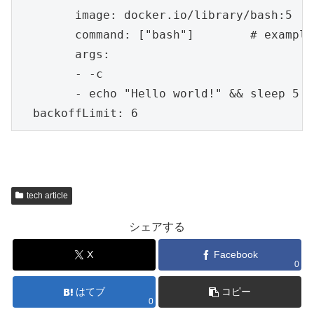
        image: docker.io/library/bash:5

        command: ["bash"]        # example
        args:

        - -c

        - echo "Hello world!" && sleep 5 &
  backoffLimit: 6
tech article
シェアする
X
Facebook
0
はてブ
コピー
0