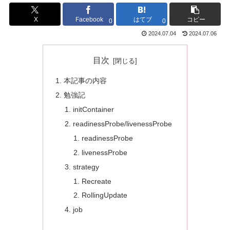
X
Facebook
はてブ
コピー
0
0
2024.07.04
2024.07.06
目次
本記事の内容
勉強記
initContainer
readinessProbe/livenessProbe
readinessProbe
livenessProbe
strategy
Recreate
RollingUpdate
job