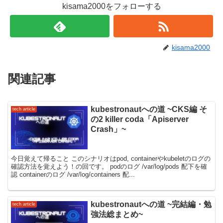
kisama2000をフォローする
kisama2000
関連記事
kubestronautへの道 ~CKS編 そ
tech article
の2 killer coda「Apiserver
Crash」~
今日覚えて帰ること このシナリオはpod, containerやkubeletのログの
確認方法を覚えよう！の回です。 podのログ /var/log/pods 配下を確
認 containerのログ /var/log/containers 配...
kubestronautへの道 ~完結編・勉
tech article
強法総まとめ~