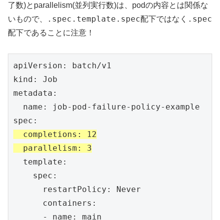
了数)とparallelism(並列実行数)は、podの内容とは関係な
.spec.template.spec
.spec
いもので、
配下ではなく
配下であることに注意！
apiVersion: batch/v1

kind: Job

metadata:

  name: job-pod-failure-policy-example

  completions: 12

  parallelism: 3
  template:

    spec:

      restartPolicy: Never

      containers:

      - name: main
