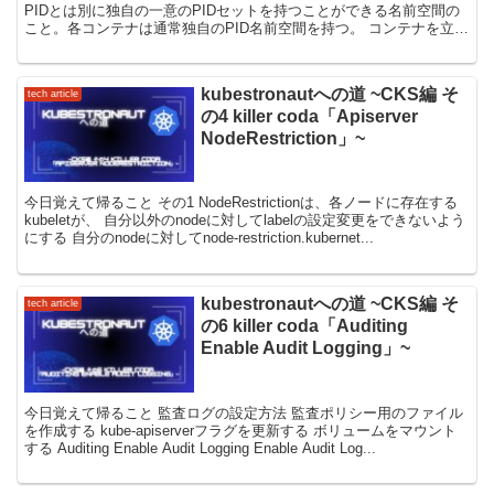
PIDとは別に独自の一意のPIDセットを持つことができる名前空間の
こと。各コンテナは通常独自のPID名前空間を持つ。 コンテナを立ち
上げる際、--pid=<resistory...
kubestronautへの道 ~CKS編 そ
tech article
の4 killer coda「Apiserver
NodeRestriction」~
今日覚えて帰ること その1 NodeRestrictionは、各ノードに存在する
kubeletが、 自分以外のnodeに対してlabelの設定変更をできないよう
にする 自分のnodeに対してnode-restriction.kubernet...
kubestronautへの道 ~CKS編 そ
tech article
の6 killer coda「Auditing
Enable Audit Logging」~
今日覚えて帰ること 監査ログの設定方法 監査ポリシー用のファイル
を作成する kube-apiserverフラグを更新する ボリュームをマウント
する Auditing Enable Audit Logging Enable Audit Log...