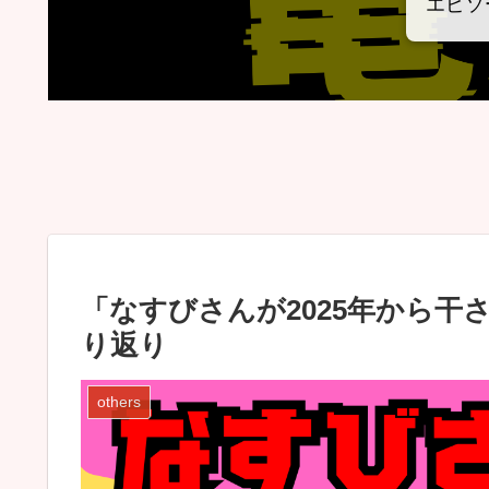
エピソ
「なすびさんが2025年から干
り返り
others