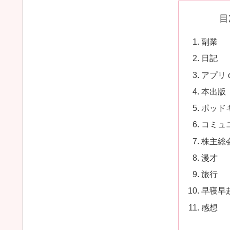
目
副業
日記
アプリ 
本出版
ポッド
コミュ
株主総
漫才
旅行
早寝早
感想