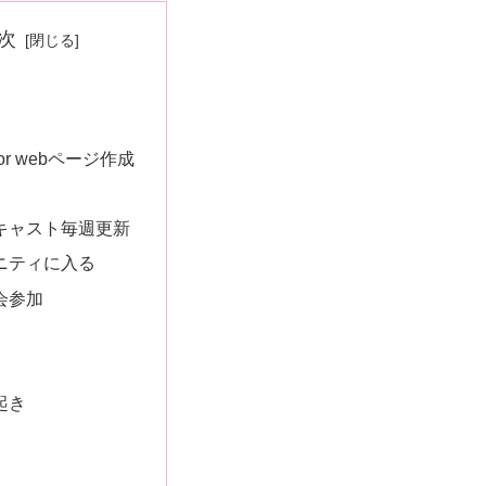
次
or webページ作成
キャスト毎週更新
ニティに入る
会参加
起き