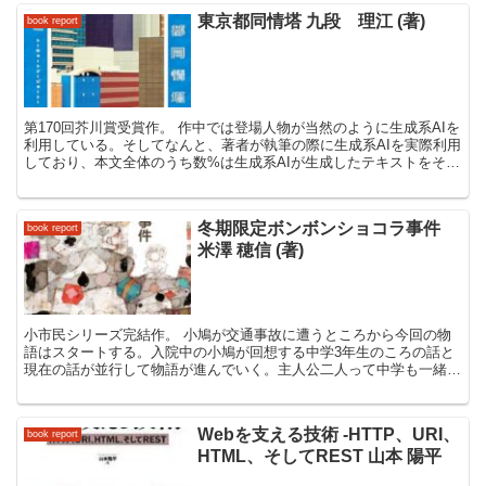
東京都同情塔 九段 理江 (著)
book report
第170回芥川賞受賞作。 作中では登場人物が当然のように生成系AIを
利用している。そしてなんと、著者が執筆の際に生成系AIを実際利用
しており、本文全体のうち数%は生成系AIが生成したテキストをその
まま利用しているらしい。 この本の主張的なこ...
冬期限定ボンボンショコラ事件
book report
米澤 穂信 (著)
小市民シリーズ完結作。 小鳩が交通事故に遭うところから今回の物
語はスタートする。入院中の小鳩が回想する中学3年生のころの話と
現在の話が並行して物語が進んでいく。主人公二人って中学も一緒っ
ていう設定あったっけ？全然覚えてなかったけど同じ中学ら...
Webを支える技術 -HTTP、URI、
book report
HTML、そしてREST 山本 陽平