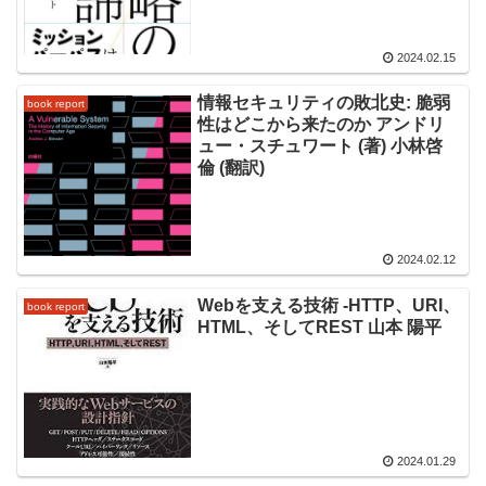
2024.02.15
情報セキュリティの敗北史: 脆弱
book report
性はどこから来たのか アンドリ
ュー・スチュワート (著) 小林啓
倫 (翻訳)
2024.02.12
Webを支える技術 -HTTP、URI、
book report
HTML、そしてREST 山本 陽平
2024.01.29