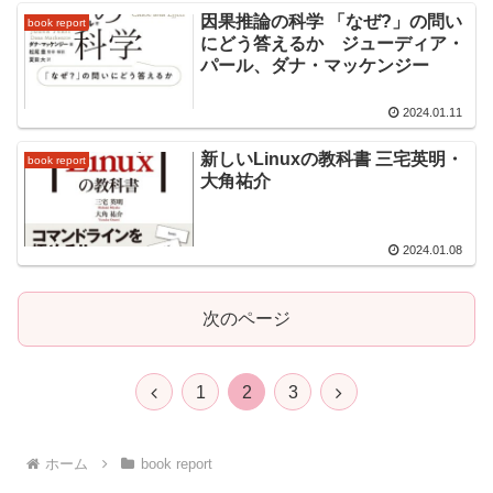
因果推論の科学 「なぜ?」の問い
book report
にどう答えるか ジューディア・
パール、ダナ・マッケンジー
2024.01.11
新しいLinuxの教科書 三宅英明・
book report
大角祐介
2024.01.08
次のページ
前
次
1
2
3
へ
へ
ホーム
book report