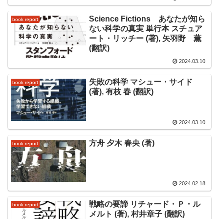
Science Fictions あなたが知ら
book report
ない科学の真実 単行本 スチュア
ート・リッチー (著), 矢羽野 薫
(翻訳)
2024.03.10
失敗の科学 マシュー・サイド
book report
(著), 有枝 春 (翻訳)
2024.03.10
方舟 夕木 春央 (著)
book report
2024.02.18
戦略の要諦 リチャード・Ｐ・ル
book report
メルト (著), 村井章子 (翻訳)