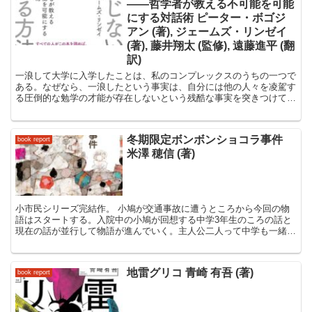
――哲学者が教える不可能を可能
にする対話術 ピーター・ボゴジ
アン (著), ジェームズ・リンゼイ
(著), 藤井翔太 (監修), 遠藤進平 (翻
訳)
一浪して大学に入学したことは、私のコンプレックスのうちの一つで
ある。なぜなら、一浪したという事実は、自分には他の人々を凌駕す
る圧倒的な勉学の才能が存在しないという残酷な事実を突きつけてく
るからである。さらに、一浪したという事実は今後いかなる...
冬期限定ボンボンショコラ事件
book report
米澤 穂信 (著)
小市民シリーズ完結作。 小鳩が交通事故に遭うところから今回の物
語はスタートする。入院中の小鳩が回想する中学3年生のころの話と
現在の話が並行して物語が進んでいく。主人公二人って中学も一緒っ
ていう設定あったっけ？全然覚えてなかったけど同じ中学ら...
地雷グリコ 青崎 有吾 (著)
book report