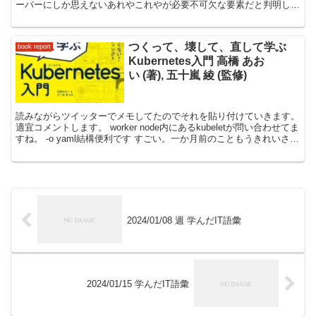
ーバーにしか思えないあれやこれやが必要不可欠な要素だと判明して
いく。あまりにも自然に物語に溶け込んでいるのでなん...
つくって、壊して、直して学ぶ
book report
Kubernetes入門 高橋 あお
い (著), 五十嵐 綾 (監修)
読みながらツイッターでメモしてたのでそれを貼り付けていきます。
適宜コメントします。 worker node内にあるkubeletが問い合わせてま
すね。 -o yaml結構便利です すごい。一か月前のこともうきれいさっ
ぱり忘れてる。いま新鮮に...
2024/01/08 週 学んだIT語彙
2024/01/15 学んだIT語彙