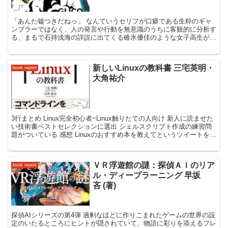
「あんた嘘つきだねっ」 なんていうセリフが口癖である生粋のギャ
ンブラーではなく、人の発言や行動を無意識のうちに客観的に分析す
る、まるで石持浅海の詳説に出てくる碓氷優佳のような女子高生が主
人公の物語。 独自のゲームを設定してキャラクター同士が...
新しいLinuxの教科書 三宅英明・
book report
大角祐介
3行まとめ Linux完全初心者~Linux触りたての人向け 新人に読ませた
い技術書ベストセレクションに選出 シェルスクリプト作成の練習問
題がついている 感想 Linuxのおすすめ本を教えてというツイートをし
た際に教えていただいた本。Sof...
ＶＲ浮遊館の謎：探偵ＡＩのリア
book report
ル・ディープラーニング 早坂
吝 (著)
探偵AIシリーズの第4弾 過剰なほどに作りこまれたゲームの世界の設
定のいたるところにヒントが隠されていて、物語に彩りを添えるフレ