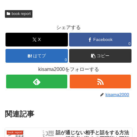
book report
シェアする
X
Facebook
0
はてブ
コピー
0
kisama2000をフォローする
kisama2000
関連記事
話が通じない相手と話をする方法
book report