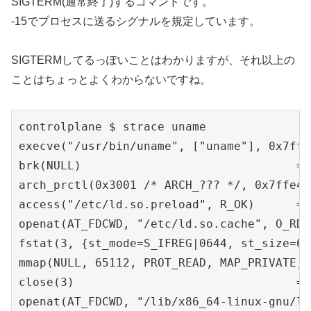
SIGTERM(通常終了)するコマンドです。
-15でプロセスに送るシグナルを規定しています。
SIGTERMしてるっぽいことはわかりますが、それ以上の
ことはちょっとよくわからないですね。
controlplane $ strace uname

execve("/usr/bin/uname", ["uname"], 0x7ffd
brk(NULL)                               = 
arch_prctl(0x3001 /* ARCH_??? */, 0x7ffe4c
access("/etc/ld.so.preload", R_OK)      = 
openat(AT_FDCWD, "/etc/ld.so.cache", O_RDO
fstat(3, {st_mode=S_IFREG|0644, st_size=65
mmap(NULL, 65112, PROT_READ, MAP_PRIVATE, 
close(3)                                = 0
openat(AT_FDCWD, "/lib/x86_64-linux-gnu/li