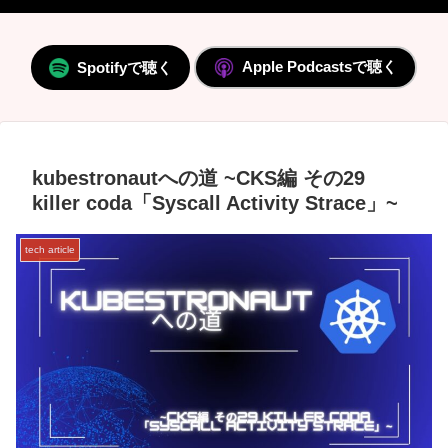
Apple Podcastsで聴く
Spotifyで聴く
kubestronautへの道 ~CKS編 その29
killer coda「Syscall Activity Strace」~
tech article