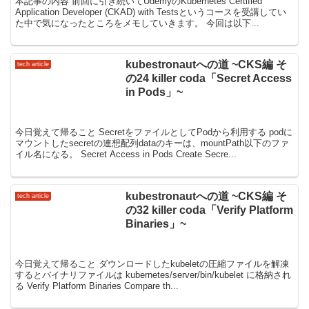
本記事の内容 前回に引き続いてUdemyのKubernetes Certified
Application Developer (CKAD) with Testsというコースを受講してい
た中で気になったところをメモしていきます。 今回は以下...
kubestronautへの道 ~CKS編 そ
tech article
の24 killer coda「Secret Access
in Pods」~
今日覚えて帰ること SecretをファイルとしてPodから利用する podに
マウントしたsecretの連想配列dataのキーは、mountPath以下のファ
イル名になる。 Secret Access in Pods Create Secre...
kubestronautへの道 ~CKS編 そ
tech article
の32 killer coda「Verify Platform
Binaries」~
今日覚えて帰ること ダウンロードしたkubeletの圧縮ファイルを解凍
するとバイナリファイルは kubernetes/server/bin/kubelet に格納され
る Verify Platform Binaries Compare th...