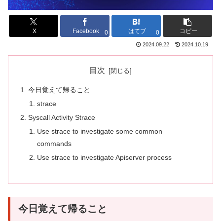
X
Facebook
はてブ
コピー
0
0
2024.09.22
2024.10.19
目次
今日覚えて帰ること
strace
Syscall Activity Strace
Use strace to investigate some common
commands
Use strace to investigate Apiserver process
今日覚えて帰ること