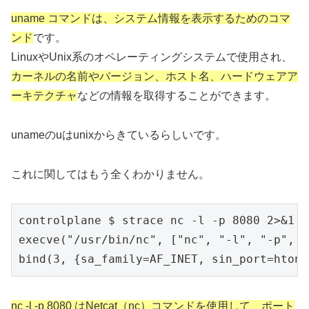
uname コマンドは、システム情報を表示するためのコマ
ンド
です。
LinuxやUnix系のオペレーティングシステムで使用され、
カーネルの名前やバージョン、ホスト名、ハードウェアア
ーキテクチャ
などの情報を取得することができます。
unameのuはunixからきているらしいです。
これに関してはもう全くわかりません。
controlplane $ strace nc -l -p 8080 2>&1 |
execve("/usr/bin/nc", ["nc", "-l", "-p", "
bind(3, {sa_family=AF_INET, sin_port=htons
nc -l -p 8080 はNetcat（nc）コマンドを使用して、ポート