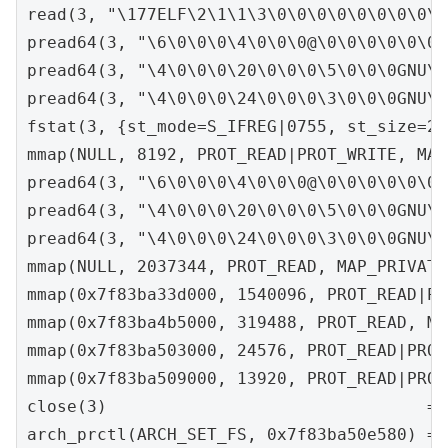
read(3, "\177ELF\2\1\1\3\0\0\0\0\0\0\0\0\3
pread64(3, "\6\0\0\0\4\0\0\0@\0\0\0\0\0\0\
pread64(3, "\4\0\0\0\20\0\0\0\5\0\0\0GNU\0
pread64(3, "\4\0\0\0\24\0\0\0\3\0\0\0GNU\0
fstat(3, {st_mode=S_IFREG|0755, st_size=20
mmap(NULL, 8192, PROT_READ|PROT_WRITE, MAP
pread64(3, "\6\0\0\0\4\0\0\0@\0\0\0\0\0\0\
pread64(3, "\4\0\0\0\20\0\0\0\5\0\0\0GNU\0
pread64(3, "\4\0\0\0\24\0\0\0\3\0\0\0GNU\0
mmap(NULL, 2037344, PROT_READ, MAP_PRIVATE
mmap(0x7f83ba33d000, 1540096, PROT_READ|PR
mmap(0x7f83ba4b5000, 319488, PROT_READ, MA
mmap(0x7f83ba503000, 24576, PROT_READ|PROT
mmap(0x7f83ba509000, 13920, PROT_READ|PROT
close(3)                                = 0
arch_prctl(ARCH_SET_FS, 0x7f83ba50e580) = 0