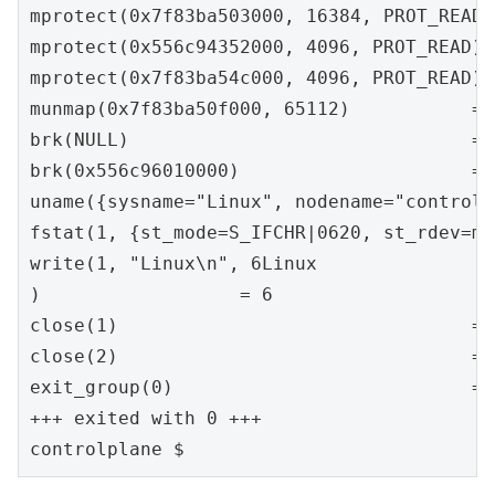
mprotect(0x7f83ba503000, 16384, PROT_READ) 
mprotect(0x556c94352000, 4096, PROT_READ) =
mprotect(0x7f83ba54c000, 4096, PROT_READ) =
munmap(0x7f83ba50f000, 65112)           = 0
brk(NULL)                               = 
brk(0x556c96010000)                     = 
uname({sysname="Linux", nodename="controlp
fstat(1, {st_mode=S_IFCHR|0620, st_rdev=ma
write(1, "Linux\n", 6Linux

)                  = 6

close(1)                                = 0
close(2)                                = 0
exit_group(0)                           = ?
+++ exited with 0 +++

controlplane $ 