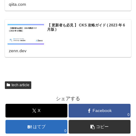
qiita.com
【 更新者も必見 】 CKS 攻略ガイド ( 2023 年 6
月版 )
zenn.dev
tech article
シェアする
X
Facebook
0
はてブ
コピー
0