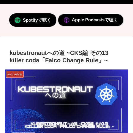
Apple Podcastsで聴く
Spotifyで聴く
kubestronautへの道 ~CKS編 その13
killer coda「Falco Change Rule」~
tech article