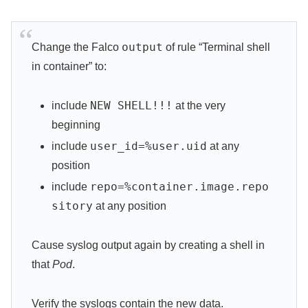
output
Change the Falco
of rule “Terminal shell
in container” to:
NEW SHELL!!!
include
at the very
beginning
user_id=%user.uid
include
at any
position
repo=%container.image.repo
include
sitory
at any position
Cause syslog output again by creating a shell in
that
Pod
.
Verify the syslogs contain the new data.