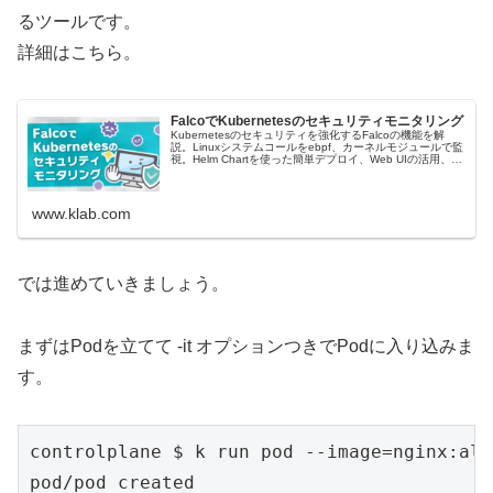
るツールです。
詳細はこちら。
FalcoでKubernetesのセキュリティモニタリング
Kubernetesのセキュリティを強化するFalcoの機能を解
説。Linuxシステムコールをebpf、カーネルモジュールで監
視。Helm Chartを使った簡単デプロイ、Web UIの活用、カ
スタムルール作成、nginxコンテナでのインシデント検出事
例を紹介。
www.klab.com
では進めていきましょう。
まずはPodを立てて -it オプションつきでPodに入り込みま
す。
controlplane $ k run pod --image=nginx:alpi
pod/pod created
