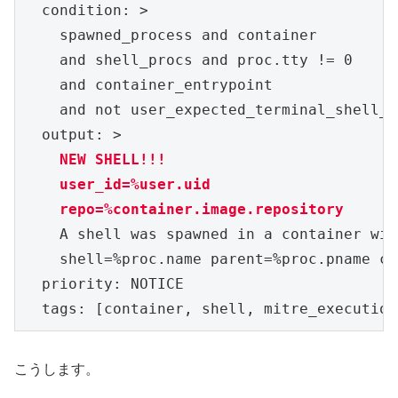
  condition: >

    spawned_process and container

    and shell_procs and proc.tty != 0

    and container_entrypoint

    and not user_expected_terminal_shell_i
    NEW SHELL!!!

    user_id=%user.uid

    repo=%container.image.repository
    A shell was spawned in a container wit
    shell=%proc.name parent=%proc.pname cm
  priority: NOTICE

こうします。