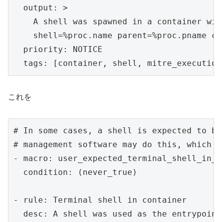
  output: >

    A shell was spawned in a container wit
    shell=%proc.name parent=%proc.pname cm
  priority: NOTICE

  tags: [container, shell, mitre_execution
これを
# In some cases, a shell is expected to be
# management software may do this, which i
- macro: user_expected_terminal_shell_in_c
  condition: (never_true)

- rule: Terminal shell in container

  desc: A shell was used as the entrypoint