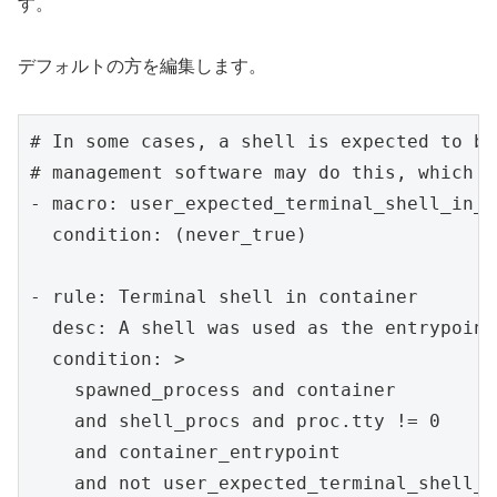
す。
デフォルトの方を編集します。
# In some cases, a shell is expected to be
# management software may do this, which i
- macro: user_expected_terminal_shell_in_c
  condition: (never_true)

- rule: Terminal shell in container

  desc: A shell was used as the entrypoint
  condition: >

    spawned_process and container

    and shell_procs and proc.tty != 0

    and container_entrypoint

    and not user_expected_terminal_shell_i