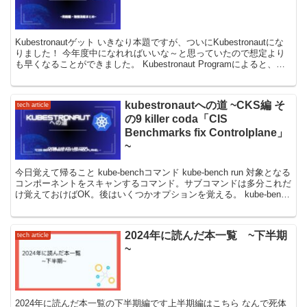
Kubestronautゲット いきなり本題ですが、ついにKubestronautにな
りました！ 今年度中になれればいいな～と思っていたので想定より
も早くなることができました。 Kubestronaut Programによると、現
時点で確認...
kubestronautへの道 ~CKS編 そ
tech article
の9 killer coda「CIS
Benchmarks fix Controlplane」
~
今日覚えて帰ること kube-benchコマンド kube-bench run 対象となる
コンポーネントをスキャンするコマンド。サブコマンドは多分これだ
け覚えておけばOK。後はいくつかオプションを覚える。 kube-bench
run --...
2024年に読んだ本一覧 ~下半期
tech article
~
2024年に読んだ本一覧の下半期編です上半期編はこちら なんで死体