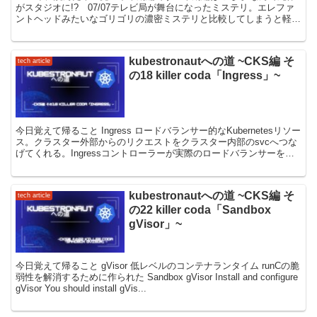
がスタジオに!? 07/07テレビ局が舞台になったミステリ。エレファ
ントヘッドみたいなゴリゴリの濃密ミステリと比較してしまうと軽く
見えてしまうけれども、サクッと読むには読みや...
kubestronautへの道 ~CKS編 そ
tech article
の18 killer coda「Ingress」~
今日覚えて帰ること Ingress ロードバランサー的なKubernetesリソー
ス。クラスター外部からのリクエストをクラスター内部のsvcへつな
げてくれる。Ingressコントローラーが実際のロードバランサーを生
成するリソース。AWSでい...
kubestronautへの道 ~CKS編 そ
tech article
の22 killer coda「Sandbox
gVisor」~
今日覚えて帰ること gVisor 低レベルのコンテナランタイム runCの脆
弱性を解消するために作られた Sandbox gVisor Install and configure
gVisor You should install gVis...