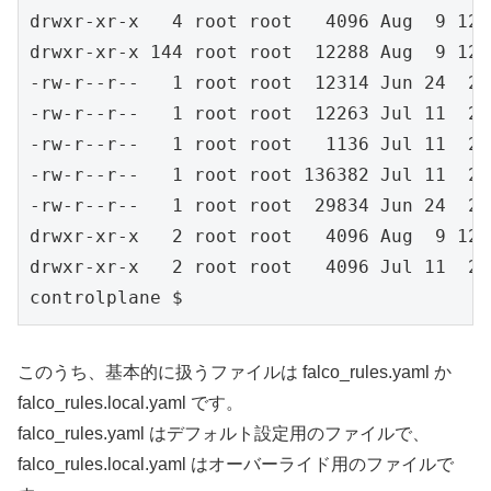
drwxr-xr-x   4 root root   4096 Aug  9 12:
drwxr-xr-x 144 root root  12288 Aug  9 12:
-rw-r--r--   1 root root  12314 Jun 24  20
-rw-r--r--   1 root root  12263 Jul 11  20
-rw-r--r--   1 root root   1136 Jul 11  20
-rw-r--r--   1 root root 136382 Jul 11  20
-rw-r--r--   1 root root  29834 Jun 24  20
drwxr-xr-x   2 root root   4096 Aug  9 12:
drwxr-xr-x   2 root root   4096 Jul 11  20
controlplane $ 
このうち、基本的に扱うファイルは falco_rules.yaml か
falco_rules.local.yaml です。
falco_rules.yaml はデフォルト設定用のファイルで、
falco_rules.local.yaml はオーバーライド用のファイルで