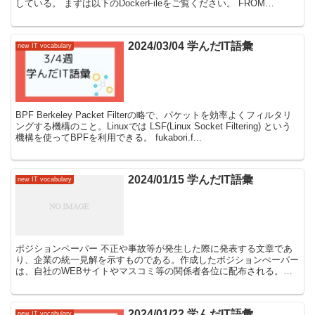
している。 まずは以下のDockerFileをご覧ください。 FROM
ubuntu:20.04 CO...
2024/03/04 学んだIT語彙
new IT vocabulary
BPF Berkeley Packet Filterの略で、パケットを効率よくフィルタリ
ングする機構のこと。Linuxでは LSF(Linux Socket Filtering) という
機構を使ってBPFを利用できる。 fukabori.f...
2024/01/15 学んだIT語彙
new IT vocabulary
ポジションペーパー 不正や事故等が発生した際に発表する文章であ
り、企業の統一見解を示すものである。作成したポジションぺーパー
は、自社のWEBサイトやマスコミ等の関係者各位に配布される。記
載内容としては、一般的に発生状況、影響度、原因、対策、...
2024/01/22 学んだIT語彙
new IT vocabulary