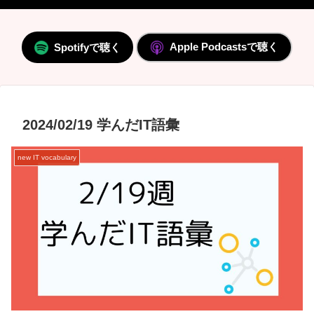
Apple Podcastsで聴く
Spotifyで聴く
2024/02/19 学んだIT語彙
new IT vocabulary