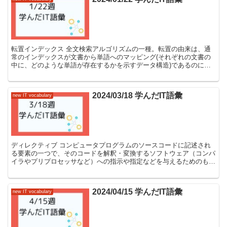
転置インデックス 全文検索アルゴリズムの一種。転置の由来は、通
常のインデックスが文書から単語へのマッピング(それぞれの文書の
中に、どのような単語が存在するかを示すデータ構造)であるのに対
し、単語から文書へのマッピング(それぞれの単語が、どの...
2024/03/18 学んだIT語彙
new IT vocabulary
ディレクティブ コンピュータプログラムのソースコードに記述され
る要素の一つで、そのコードを解釈・変換するソフトウェア（コンパ
イラやプリプロセッサなど）への指示や指定などを与えるためのも
の。 ディレクティブの種類や意味、記法はプログラミング言...
2024/04/15 学んだIT語彙
new IT vocabulary