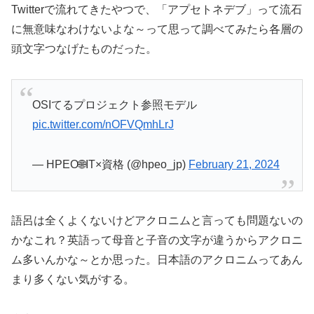
Twitterで流れてきたやつで、「アプセトネデブ」って流石
に無意味なわけないよな～って思って調べてみたら各層の
頭文字つなげたものだった。
OSIてるプロジェクト参照モデル
pic.twitter.com/nOFVQmhLrJ
— HPEO🌐IT×資格 (@hpeo_jp)
February 21, 2024
語呂は全くよくないけどアクロニムと言っても問題ないの
かなこれ？英語って母音と子音の文字が違うからアクロニ
ム多いんかな～とか思った。日本語のアクロニムってあん
まり多くない気がする。