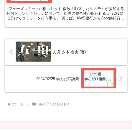
2フェーズコミット/2相コミット 複数の独立したシステムが参加する
分散トランザクションにおいて、処理の整合性が保たれるよう2段階
に分けてコミットを行う手法。 例えば、AWS銀行からGoogle銀行へ
10万円の振り込みを行うとする。準備フェー...
方舟 夕木 春央 (著)
2024/02/25 学んだIT語彙
ホーム
new IT vocabulary